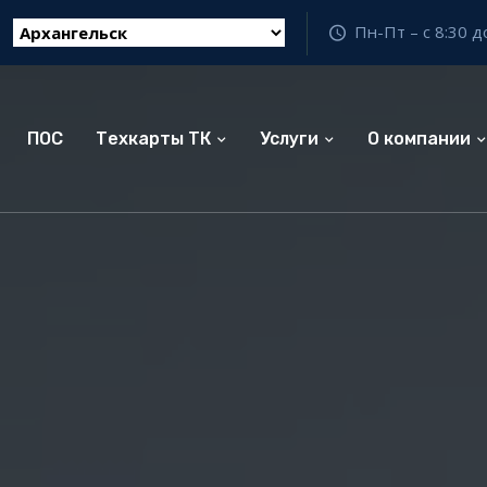
Пн-Пт – с 8:30 д
ПОС
Техкарты ТК
Услуги
О компании