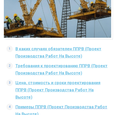
В каких случаях обязателен ППРВ (Проект
Производства Работ На Высоте)
Требования к проектированию ППРВ (Проект
Производства Работ На Высоте)
Цена, стоимость и сроки проектирования
ППРВ (Проект Производства Работ На
Высоте)
Примеры ППРВ (Проект Производства Работ
На Высоте)