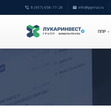
8 (937) 658-77-28
info@pprrus.ru
ППР