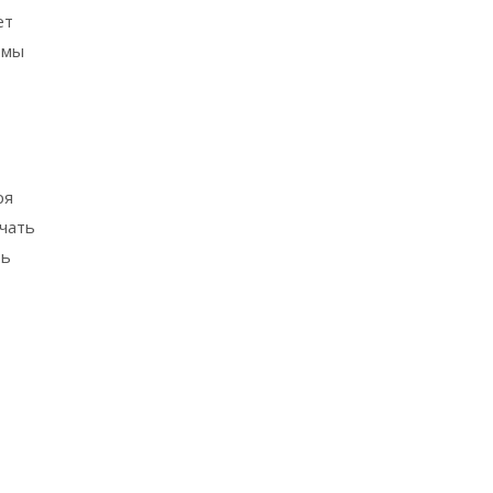
ет
 мы
ря
чать
ть