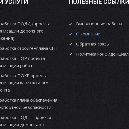
И УСЛУГИ
ПОЛЕЗНЫЕ ССЫЛК
работка ПОДД (проекта
Выполненные работы
анизации дорожного
О компании
жения)
Обратная связь
работка стройгенплана СГП
Политика конфиденциал
работка ПОР проекта
анизации работ
работка ПОКР проекта
анизации капитального
онта
работка плана обеспечения
нспортной безопасности
работка ПОД — проекта
анизации демонтажа