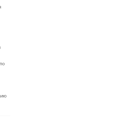
я
и
по
ю
нию