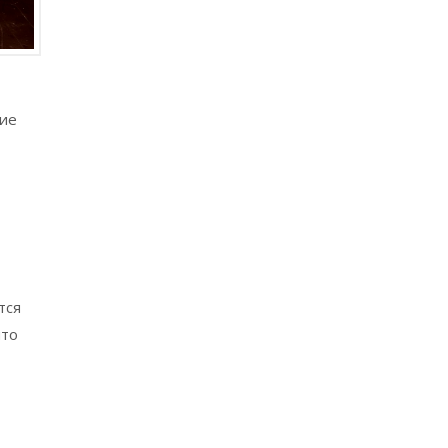
кие
тся
что