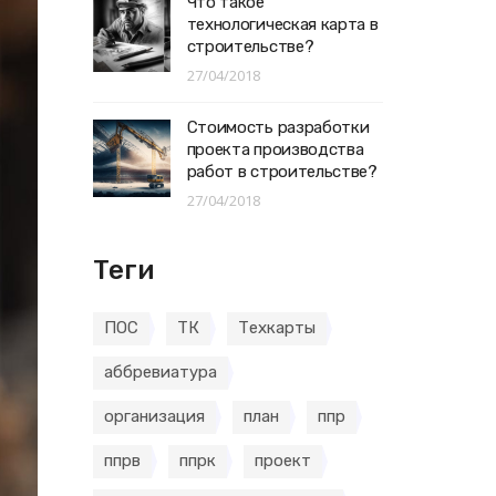
Что такое
технологическая карта в
строительстве?
27/04/2018
Стоимость разработки
проекта производства
работ в строительстве?
27/04/2018
Теги
ПОС
ТК
Техкарты
аббревиатура
организация
план
ппр
ппрв
ппрк
проект