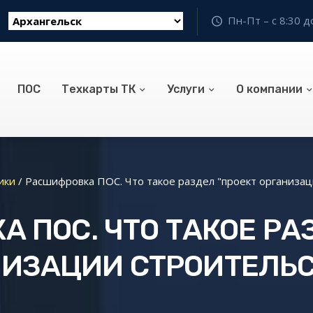
Пн-Пт – с 8:30 д
ПОС
Техкарты ТК
Услуги
О компании
ики
/
Расшифровка ПОС. Что такое раздел "проект организац
 ПОС. ЧТО ТАКОЕ РА
НИЗАЦИИ СТРОИТЕЛЬС