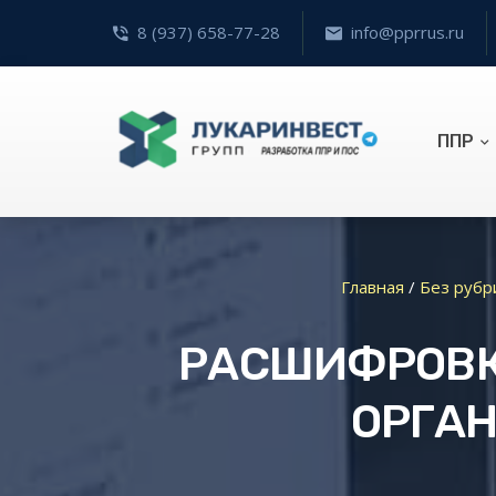
8 (937) 658-77-28
info@pprrus.ru
ППР
Главная
/
Без рубр
РАСШИФРОВКА
ОРГА