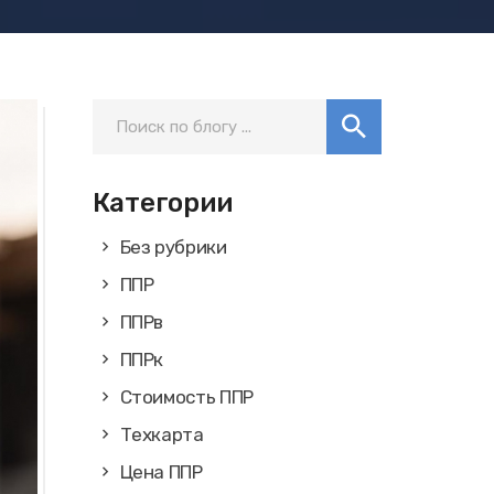
Категории
Без рубрики
ППР
ППРв
ППРк
Стоимость ППР
Техкарта
Цена ППР