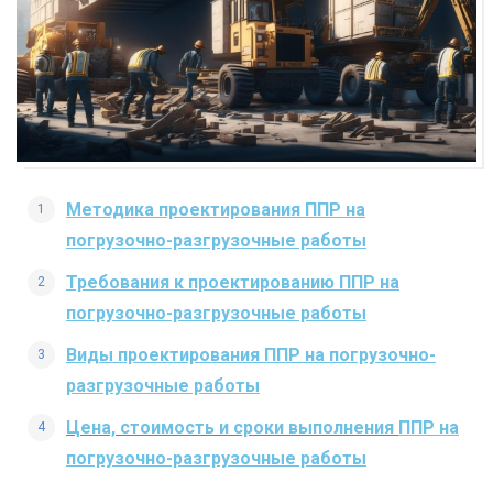
Методика проектирования ППР на
погрузочно-разгрузочные работы
Требования к проектированию ППР на
погрузочно-разгрузочные работы
Виды проектирования ППР на погрузочно-
разгрузочные работы
Цена, стоимость и сроки выполнения
ППР на
погрузочно-разгрузочные работы