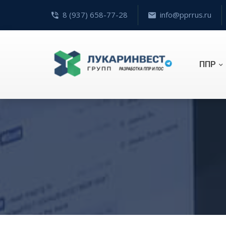
8 (937) 658-77-28
info@pprrus.ru
ППР