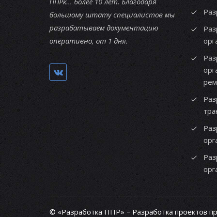
ППРк... более 10 лет. Благодаря
Раз
большому штату специалистов мы
разрабатываем документацию
Раз
оперативно, от 1 дня.
орг
Раз
орг
рем
Раз
тра
Раз
орг
Раз
орг
© «Разработка ППР» – Разработка проектов п