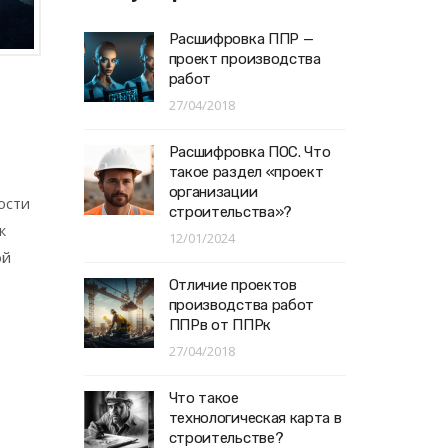
Расшифровка ППР —
проект производства
работ
27/04/2018
Расшифровка ПОС. Что
такое раздел «проект
организации
ости
строительства»?
к
12/01/2024
ой
Отличие проектов
производства работ
ППРв от ППРк
27/04/2018
Что такое
технологическая карта в
строительстве?