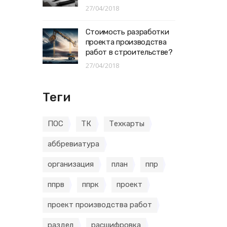
27/04/2018
Стоимость разработки
проекта производства
работ в строительстве?
27/04/2018
Теги
ПОС
ТК
Техкарты
аббревиатура
организация
план
ппр
ппрв
ппрк
проект
проект производства работ
раздел
расшифровка